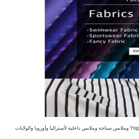
عملنا مع العديد من العلامات التجارية الشهيرة Yoga Wear وملابس سباحة وملابس داخلية لأستراليا وأوروبا والولايات