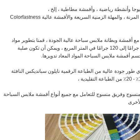
يوجا وأنشطة رياضية ، وأقمشة مطاطية ، إلخ ،
يمكننا قبول الحد الأدنى من الطلبات الصغيرة ، والكمية المرنة ، والمهلة الزمنية السريعة والأقمشة عالية Colorfastness
مع أقمشة وبطانة ملابس سباحة عالية الجودة ، قمنا بتطوير مواد
أطلقنا عليها اسم REPREVE Lining ، الوزن من 100 جرامًا إلى 120 جرامًا في المتر المربع ، ويمكن أن تكون صلبة
م أقمشة ملابس السباحة المواد المعاد تدويرها.
ذي طور جودة عالية من الطباعة الرقمية نايلون سبانديكس النافثة
ئري للنسيج المنسوج وفريق منسوج للتعامل مع جميع أنواع أقمشة ملابس السباحة
أخرى