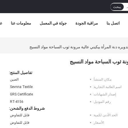
يبحث
اتصل بنا
مراقبة الجودة
جولة في المعمل
معلومات عنا
عر
تفاصيل المنتج:
مكان المنشأ:
الصين
اسم العلامة التجارية:
Sevnna Textile
إصدار الشهادات:
GRS Certificate
رقم الموديل:
RT-4156
شروط الدفع والشحن:
الحد الأدنى لكمية:
قابل للتفاوض
الأسعار:
قابل للتفاوض