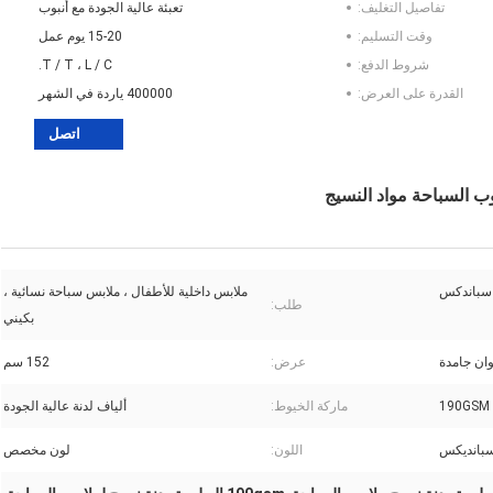
تفاصيل التغليف:
تعبئة عالية الجودة مع أنبوب
وقت التسليم:
15-20 يوم عمل
شروط الدفع:
T / T ، L / C.
القدرة على العرض:
400000 ياردة في الشهر
اتصل
ملابس داخلية للأطفال ، ملابس سباحة نسائية ،
طلب:
بكيني
وان جامدة
عرض:
152 سم
190GSM
ماركة الخيوط:
ألياف لدنة عالية الجودة
بانديكس
اللون:
لون مخصص