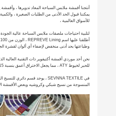
أنتجنا أقمشة ملابس السباحة المعاد تدويرها ، وأقمشة 
للأسواق العالمية ،
لتلبية احتياجات ملصقات ملابس السباحة عالية الجودة 
وطباعتها بحد أدنى منخفض لإضفاء أي ألوان لقشرة الجس
نحن أحد موردي أقمشة أكتيفوير ذات التقنية العالية ال
للحبر لخيوط ATY ، مما يجعل الاختراق أعمق بنسبة 15٪ - 20٪ من الطباعة التقليدية ،
في SEVNNA TEXTILE ، يوجد قسم دا
المنسوجة من نسيج شبكي وكروشيه وبعض الأقمشة ال