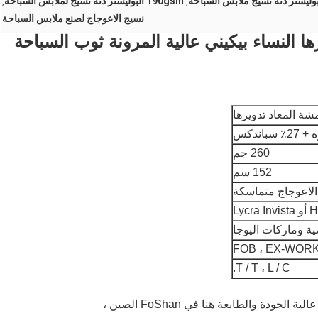
190gsm البوليستر دنة نسيج لملابس السباحة
,
,
نسيج الاعوجاج لصنع ملابس السباحة
ة المعاد تدويرها
260 جم
152 سم
الاعوجاج متماسكة
Ly
ة وماركات اليوجا
FOB ، EX-WOR
T / T ، L / C.