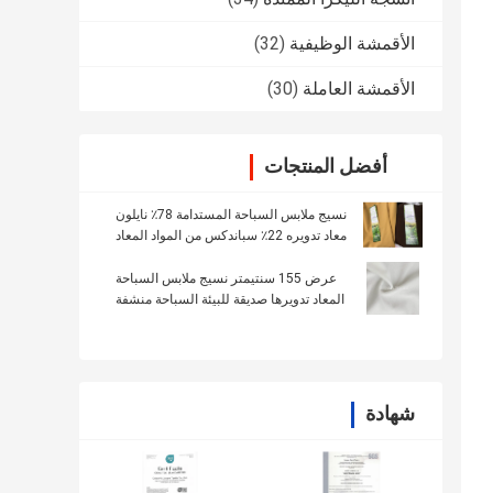
الأقمشة الوظيفية
(32)
الأقمشة العاملة
(30)
أفضل المنتجات
نسيج ملابس السباحة المستدامة 78٪ نايلون
معاد تدويره 22٪ سباندكس من المواد المعاد
تدويرها
عرض 155 سنتيمتر نسيج ملابس السباحة
المعاد تدويرها صديقة للبيئة السباحة منشفة
بيكيني نمط
شهادة