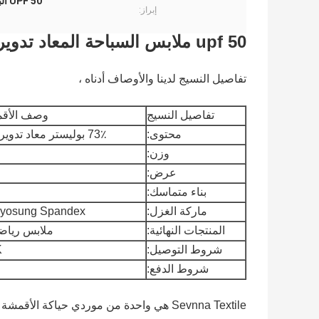
UPF 50 البوليستر دنة نسيج ملابس السباحة
إبراز:
upf 50 ملابس السباحة المعاد تدويرها النساء بيكيني عالية المرونة ثوب السباحة
تفاصيل النسيج لدينا والأوصاف أدناه ،
تفاصيل النسيج
وصف الأقمش
محتوى:
73٪ بوليستر معاد تدويره + 27٪ سباندكس
وزن:
عرض:
بناء متماسك:
ماركة الغزل:
Hyosung Spandex أو cra Invista
المنتجات النهائية:
ملابس رياضي
شروط التوصيل:
K
شروط الدفع:
Sevnna Textile هي واحدة من موردي حياكة الأقمشة عالية الجودة والطابعة هنا في FoShan الصين ،