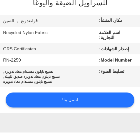
للسراويل الضيقة واليوغا
جولة
مكان المنشأ:
قوانغدونغ ， الصين
في
اسم العلامة
Recycled Nylon Fabric
المعمل
التجارية:
إصدار الشهادات:
GRS Certificates
مراقبة
RN-2259
Model Number:
الجودة
تسليط الضوء:
,
نسيج نايلون مستدام معاد تدويره
,
نسيج نايلون معاد تدويره صديق للبيئة
نسيج نايلون مستدام معاد تدويره
اتصل
بنا
اتصل بنا!
أخبار
حالات