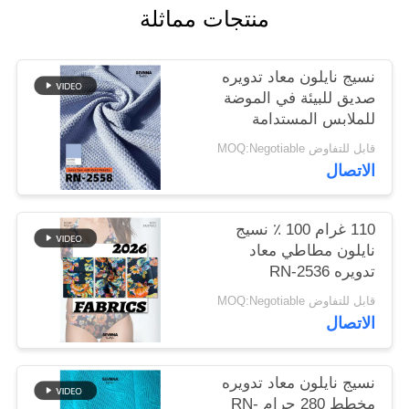
منتجات مماثلة
خريطة
نسيج نايلون معاد تدويره
الموقع
صديق للبيئة في الموضة
للملابس المستدامة
PRIVACY
قابل للتفاوض MOQ:Negotiable
POLICY
الاتصال
110 غرام 100 ٪ نسيج
نايلون مطاطي معاد
تدويره RN-2536
قابل للتفاوض MOQ:Negotiable
الاتصال
نسيج نايلون معاد تدويره
مخطط 280 جرام RN-