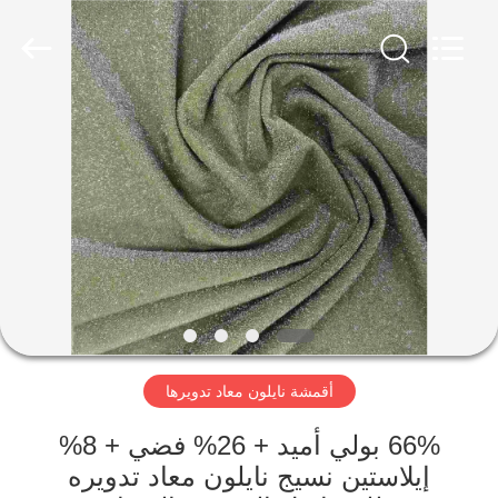
-
2026
SEVNNA
TEXTILE.
All
Rights
Reserved.
منزل،
بيت
منتجات
عرض
الواقع
الافتراضي
أقمشة نايلون معاد تدويرها
معلومات
66% بولي أميد + 26% فضي + 8%
إيلاستين نسيج نايلون معاد تدويره
عنا