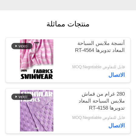
أخبار
منتجات مماثلة
حالات
أنسجة ملابس السباحة
المعاد تدويرها RT-4564
خريطة
قابل للتفاوض MOQ:Negotiable
الاتصال
الموقع
280 غرام من قماش
PRIVACY
ملابس السباحة المعاد
تدويرها RT-4158
POLICY
قابل للتفاوض MOQ:Negotiable
الاتصال