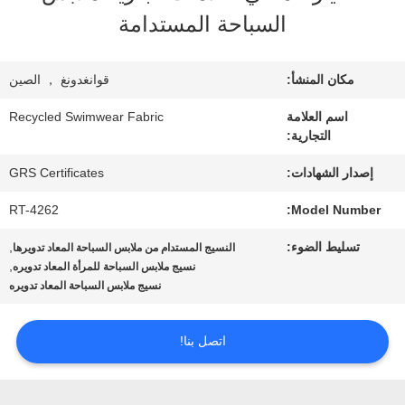
معلومات
السباحة المستدامة
عنا
مكان المنشأ:
قوانغدونغ ， الصين
جولة
اسم العلامة
Recycled Swimwear Fabric
التجارية:
في
إصدار الشهادات:
GRS Certificates
المعمل
RT-4262
Model Number:
تسليط الضوء:
,
النسيج المستدام من ملابس السباحة المعاد تدويرها
مراقبة
,
نسيج ملابس السباحة للمرأة المعاد تدويره
نسيج ملابس السباحة المعاد تدويره
الجودة
اتصل بنا!
اتصل
بنا