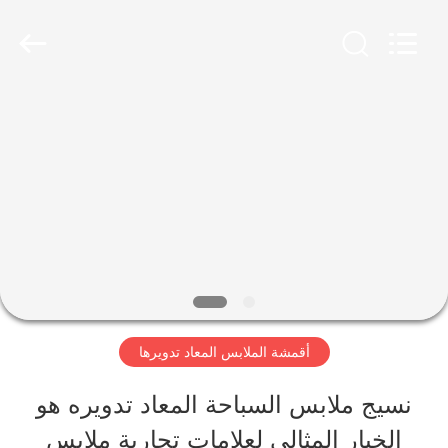
-
2026
SEVNNA
TEXTILE.
All
Rights
منزل،
Reserved.
بيت
منتجات
عرض
الواقع
أقمشة الملابس المعاد تدويرها
الافتراضي
نسيج ملابس السباحة المعاد تدويره هو
الخيار المثالي لعلامات تجارية ملابس