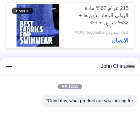
215 غرام 62% مادة
البولي المعاد تدويرها +
32% نايلون + 6%
سباندكس مادة ملابس
قابل للتفاوض MOQ:Negotiable
السباحة المعاد تدويرها
الاتصال
RT-4646
John Chin
فئات شعبية
جميع
10:15 AM
أقمشة الملابس المعاد
أقمشة نايلون معاد
تدويرها
تدويرها
Good day, what product are you looking for?
أقمشة بوليستر معاد
أقمشة ليكرا المعاد
تدويره
تدويرها