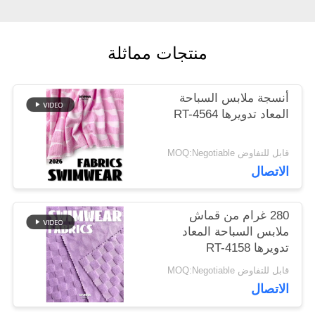
أخبار
منتجات مماثلة
حالات
أنسجة ملابس السباحة
المعاد تدويرها RT-4564
خريطة
قابل للتفاوض MOQ:Negotiable
الاتصال
الموقع
280 غرام من قماش
PRIVACY
ملابس السباحة المعاد
تدويرها RT-4158
POLICY
قابل للتفاوض MOQ:Negotiable
الاتصال