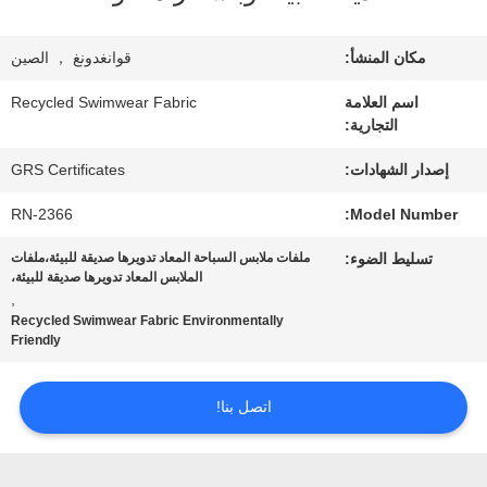
معلومات
عنا
مكان المنشأ:
قوانغدونغ ， الصين
اسم العلامة
Recycled Swimwear Fabric
التجارية:
جولة
إصدار الشهادات:
GRS Certificates
في
RN-2366
Model Number:
المعمل
تسليط الضوء:
ملفات ملابس السباحة المعاد تدويرها صديقة للبيئة،ملفات
الملابس المعاد تدويرها صديقة للبيئة،
,
مراقبة
Recycled Swimwear Fabric Environmentally
Friendly
الجودة
اتصل بنا!
اتصل
بنا