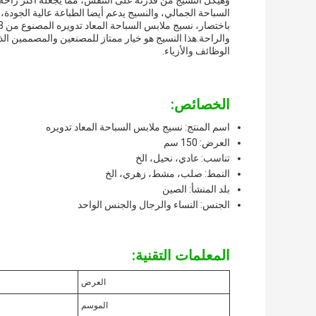
وهيكل النسيج من قدرته على التنفس، مما يجعله أكثر راحة 
السباحة الجمالي، والنسيج يدعم أيضا الطباعة عالية الجودة، م
والراحة.هذا النسيج هو خيار ممتاز للمصنعين والمصممين الذ
الوظائف والأزياء.
الخصائص:
اسم المنتج: نسيج ملابس السباحة المعاد تدويره
العرض: 150 سم
تناسب: عادي، نحيل، الخ
النمط: صلب، مشط، زهري، الخ
بلد المنشأ: الصين
الجنس: النساء والرجال والجنس الواحد
المعلمات التقنية:
العرض
الموسم