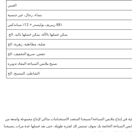
الصين
نساء، رجال، غير جنسية
88٪ ريبريف بوليستر + 12٪ سباندكس
يمكن غسلها بالآلة، يمكن غسلها باليد، الخ.
صلبة، مطاطية، زهرية، الخ
تنفس، سريع التجفيف، الخ
نسيج ملابس السباحة المعاد تدويره
الشاطئ، المسبح، الخ
يئية في إنتاج ملابس السباحة؟نسيجنا المتعدد الاستخدامات مثالي لإنتاج مجموعة واسعة من
 ملابس السباحة الخاصة بك سوف تستمر لك لفترة طويلة، حتى بعد غسلها عدة مرات.,نسيجنا