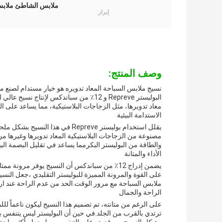
ملابس الشاطئ ملابس 
إبراز:
وصف المنتج:
البوليستر Repreve و 12٪ من سباندكس لإنت
معاد تدويرها، مثل الزجاجات البلاستيكية، مما يساعد على ا
الاستدامة البيئية
يقلل استخدام بوليستر Repreve في 
والطاقة من البوليستر البكرمما يساعد في تقليل البصمة البيئي
الأداء والمتانة
يضمن إدراج 12٪ من سباندكس أن النسيج يوفر مرون
على القوة والمرونة المميزة للبوليستر التقليدي ،جعل الن
ملابس السباحة مع مرور الوقت.الحد من عدم الراحة عند ارت
الراحة والجمال
على الرغم من متانته، تم تصميم هذا النسيج ليكون ناعماً ل
ترتدي بالقرب من الجلد.في حين أن البوليستر ليس يتنفس 