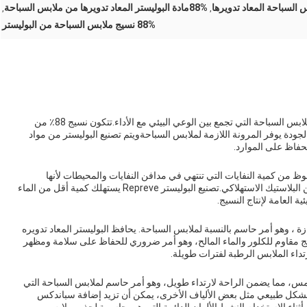
السباحة المعاد تدويرها
88%مادة البوليستر المعاد تدويرها من ملابس السباحة
,
,
88% نسيج ملابس السباحة من البوليستر
نسيج ملابس السباحة المعاد تدويره هو خيار مستدام لصنع ملابس السباحة التي تجمع بين الوعي البيئي مع الأداء.تتكون نسيج 88٪ من
اج نسيج عالي الجودة يوفر المرونة اللازمة لملابس السباحةويتم تصنيع البوليستر من مواد
لحفاظ على الموارد.
هذا النسيج بشكل ملحوظ من كمية النفايات التي تنتهي في مدافن النفايات والمحيطات لأنها
مصنوعة من الزجاجات البلاستيكية المعاد تدويرها وغيرها من البلاستيك الاستهلاكي.تصنيع البوليستر Repreve يستهلك كمية أقل من الماء
ة العامة لإنتاج النسيج.
ة ممتازة ، وهو أمر حاسم بالنسبة لملابس السباحة. يحافظ البوليستر المعاد تدويره
سيج مقاوم للكلور والماء المالح، وهو أمر ضروري للحفاظ على سلامة ومظهر
داء الملابس الرطبة لفترات طويلة.
للمس، مما يضمن الراحة لارتداء طويل، وهو أمر حاسم لملابس السباحة التي
بشكل طبيعي مثل بعض الألياف الأخرى، يمكن أن تزيد إضافة سباندكس