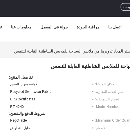
بحث
اتصل بنا
مراقبة الجودة
جولة في المعمل
معلومات عنا
عر
تفاصيل المنتج:
مكان المنشأ:
قوانغدونغ ， الصين
اسم العلامة التجارية:
Recycled Swimwear Fabric
إصدار الشهادات:
GRS Certificates
RT-4240
Model Number:
شروط الدفع والشحن:
Negotiable
Minimum Order Quant
الأسعار:
قابل للتفاوض