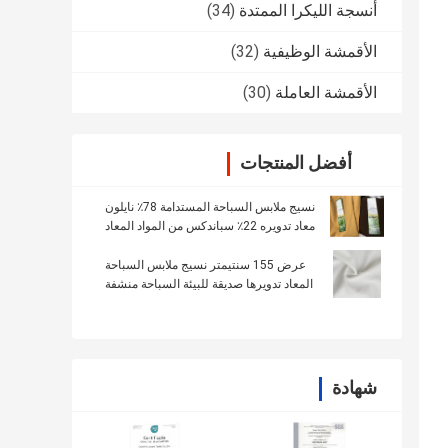
أنسجة الليكرا الممتدة
(34)
الأقمشة الوظيفية
(32)
الأقمشة العاملة
(30)
أفضل المنتجات
نسيج ملابس السباحة المستدامة 78٪ نايلون
معاد تدويره 22٪ سباندكس من المواد المعاد
تدويرها
عرض 155 سنتيمتر نسيج ملابس السباحة
المعاد تدويرها صديقة للبيئة السباحة منشفة
بيكيني نمط
شهادة