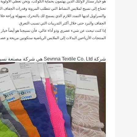
هو خيار ممتاز لأولئك الذين يهتمون بحماية الكوكب، ونحن نعطي الأولوية لل
تحتاج إلى نسيج لملابس النشاط التي تتطلب المرونة وقدرات الجفاف السر
والسراويل.لديها التمدد اللازم الذي يسمح لك بالتحرك بسهولة وراحة خ
الجفاف والبرد حتى خلال أكثر التدريبات التي تسبب التعرق.
إذا كنت تبحث عن شيء عصري وذو أداء عالي، فأن نسيجنا هو أيضاً خيار 
المنتجات الأزياءمن البدلات إلى الملابس الرياضية ستكونين مريحة و عصر
شركة Sevnna Textile Co. Ltd هي شركة مصنعة نسيج محترفة تأسست في عام 2012.