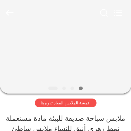
-
2026
SEVNNA
TEXTILE.
All
Rights
منزل،
Reserved.
بيت
منتجات
عرض
الواقع
أقمشة الملابس المعاد تدويرها
الافتراضي
ملابس سباحة صديقة للبيئة مادة مستعملة
نمط زهري أنيق للنساء ملابس شاطئ