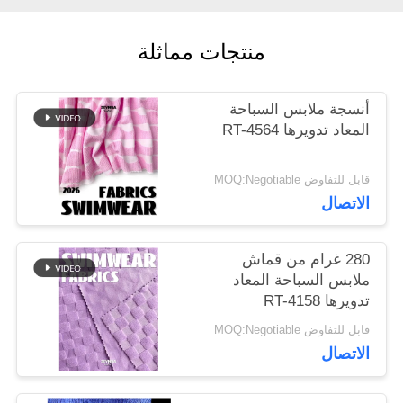
منتجات مماثلة
أخبار
أنسجة ملابس السباحة
حالات
المعاد تدويرها RT-4564
قابل للتفاوض MOQ:Negotiable
خريطة
الاتصال
الموقع
280 غرام من قماش
ملابس السباحة المعاد
PRIVACY
تدويرها RT-4158
POLICY
قابل للتفاوض MOQ:Negotiable
الاتصال