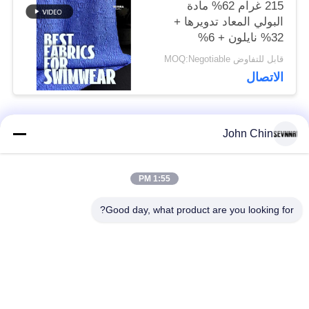
215 غرام 62% مادة
البولي المعاد تدويرها +
32% نايلون + 6%
سباندكس مادة ملابس
قابل للتفاوض MOQ:Negotiable
السباحة المعاد تدويرها
الاتصال
RT-4646
John Chin
فئات شعبية
جميع
1:55 PM
أقمشة الملابس المعاد
أقمشة نايلون معاد
تدويرها
تدويرها
Good day, what product are you looking for?
أقمشة بوليستر معاد
أقمشة ليكرا المعاد
تدويره
تدويرها
الايكولوجية ودية ملابس