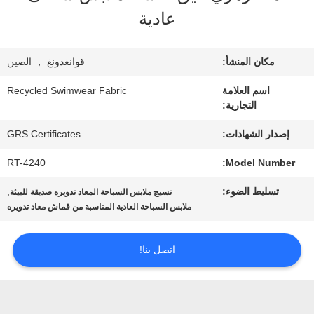
معلومات
عادية
عنا
مكان المنشأ:
قوانغدونغ ， الصين
جولة
اسم العلامة
Recycled Swimwear Fabric
التجارية:
في
إصدار الشهادات:
GRS Certificates
المعمل
RT-4240
Model Number:
تسليط الضوء:
,
نسيج ملابس السباحة المعاد تدويره صديقة للبيئة
مراقبة
ملابس السباحة العادية المناسبة من قماش معاد تدويره
الجودة
اتصل بنا!
اتصل
بنا