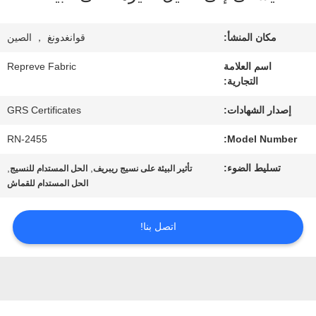
معلومات
عنا
مكان المنشأ:
قوانغدونغ ， الصين
اسم العلامة
Repreve Fabric
التجارية:
جولة
إصدار الشهادات:
GRS Certificates
في
RN-2455
Model Number:
المعمل
تسليط الضوء:
,
,
تأثير البيئة على نسيج ريبريف
الحل المستدام للنسيج
الحل المستدام للقماش
مراقبة
الجودة
اتصل بنا!
اتصل
بنا