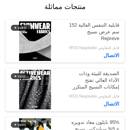
منتجات مماثلة
أخبار
قابلية التنفس العالية 152
سم عرض نسيج
Repreve
حالات
قابل للتفاوض MOQ:Negotiable
الاتصال
خريطة
الموقع
الصديقة للبيئة وذات
الأداء العالي تفتح
إمكانات النسيج المتكرر
PRIVACY
قابل للتفاوض MOQ:Negotiable
الاتصال
POLICY
95% نايلون معاد تدويره
+ 5% سباندكس نسيج