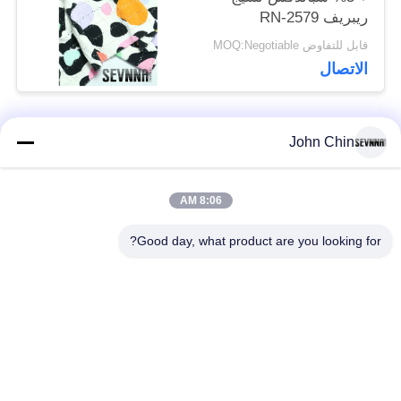
ريبريف RN-2579
قابل للتفاوض MOQ:Negotiable
الاتصال
John Chin
فئات شعبية
جميع
8:06 AM
أقمشة الملابس المعاد
أقمشة نايلون معاد
تدويرها
تدويرها
Good day, what product are you looking for?
أقمشة بوليستر معاد
أقمشة ليكرا المعاد
تدويره
تدويرها
الايكولوجية ودية ملابس
نسيج Repreve
السباحة النسيج