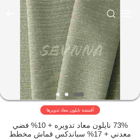
-
2026
SEVNNA
TEXTILE.
All
Rights
Reserved.
منزل،
بيت
منتجات
عرض
الواقع
الافتراضي
أقمشة نايلون معاد تدويرها
معلومات
73% نايلون معاد تدويره + 10% فضي
معدني + 17% سباندكس قماش مخطط
عنا