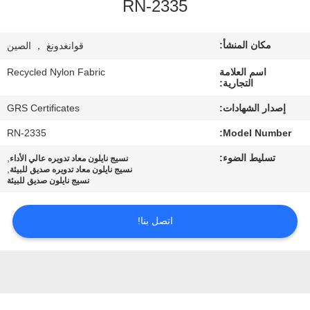
RN-2335
جولة
مكان المنشأ:
قوانغدونغ ， الصين
في
اسم العلامة
Recycled Nylon Fabric
المعمل
التجارية:
إصدار الشهادات:
GRS Certificates
مراقبة
RN-2335
Model Number:
الجودة
تسليط الضوء:
,
نسيج نايلون معاد تدويره عالي الأداء
,
نسيج نايلون معاد تدويره صديق للبيئة
نسيج نايلون صديق للبيئة
اتصل
بنا
اتصل بنا!
أخبار
حالات