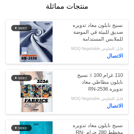
منتجات مماثلة
خريطة
نسيج نايلون معاد تدويره
الموقع
صديق للبيئة في الموضة
للملابس المستدامة
PRIVACY
قابل للتفاوض MOQ:Negotiable
POLICY
الاتصال
110 غرام 100 ٪ نسيج
نايلون مطاطي معاد
تدويره RN-2536
قابل للتفاوض MOQ:Negotiable
الاتصال
نسيج نايلون معاد تدويره
مخطط 280 جرام RN-