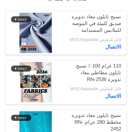
خريطة
نسيج نايلون معاد تدويره
صديق للبيئة في الموضة
الموقع
للملابس المستدامة
قابل للتفاوض MOQ:Negotiable
PRIVACY
الاتصال
POLICY
110 غرام 100 ٪ نسيج
نايلون مطاطي معاد
تدويره RN-2536
قابل للتفاوض MOQ:Negotiable
الاتصال
نسيج نايلون معاد تدويره
مخطط 280 جرام RN-
2452