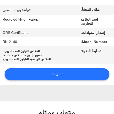
مكان المنشأ:
قوانغدونغ ， الصين
جولة
في
اسم العلامة
Recycled Nylon Fabric
التجارية:
المعمل
إصدار الشهادات:
GRS Certificates
RN-2140
Model Number:
مراقبة
تسليط الضوء:
,
الملابس النيلون المعاد تدويره
الجودة
,
نسيج نايلون سباندكس مستدام
الملابس الرياضية النايلون المعاد تدويره
اتصل
اتصل بنا!
بنا
أخبار
حالات
منتجات مماثلة