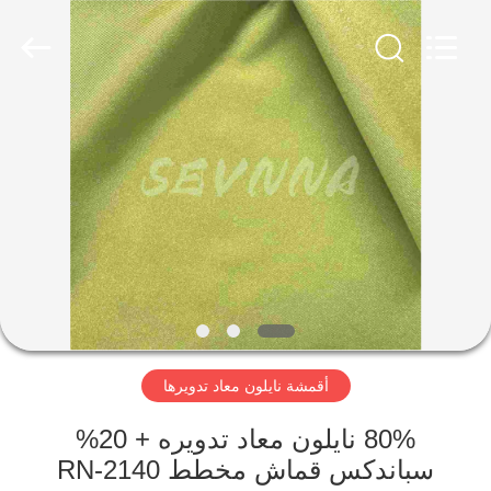
-
2026
SEVNNA
TEXTILE.
All
Rights
Reserved.
منزل،
بيت
منتجات
عرض
الواقع
الافتراضي
أقمشة نايلون معاد تدويرها
معلومات
80% نايلون معاد تدويره + 20%
سباندكس قماش مخطط RN-2140
عنا