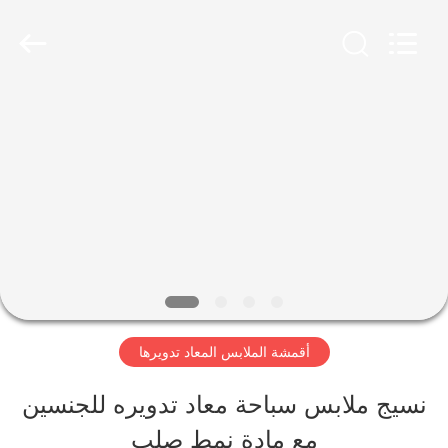
-
2026
SEVNNA
TEXTILE.
All
Rights
منزل،
Reserved.
بيت
منتجات
عرض
الواقع
أقمشة الملابس المعاد تدويرها
الافتراضي
نسيج ملابس سباحة معاد تدويره للجنسين
مع مادة نمط صلب