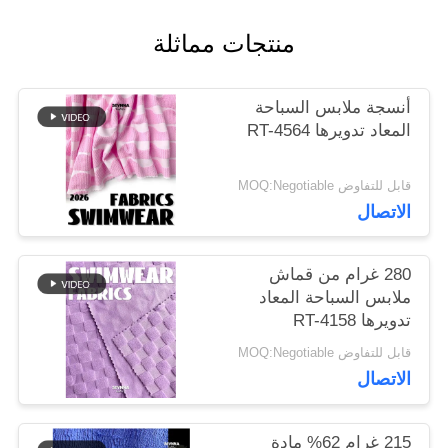
منتجات مماثلة
أخبار
أنسجة ملابس السباحة
المعاد تدويرها RT-4564
حالات
قابل للتفاوض MOQ:Negotiable
خريطة
الاتصال
الموقع
280 غرام من قماش
ملابس السباحة المعاد
تدويرها RT-4158
PRIVACY
قابل للتفاوض MOQ:Negotiable
POLICY
الاتصال
215 غرام 62% مادة