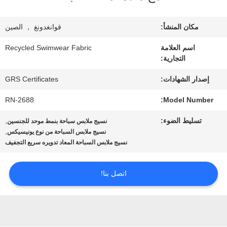
معلومات
عنا
مكان المنشأ:
قوانغدونغ ， الصين
اسم العلامة
Recycled Swimwear Fabric
التجارية:
جولة
إصدار الشهادات:
GRS Certificates
في
RN-2688
Model Number:
المعمل
تسليط الضوء:
,
نسيج ملابس سباحة بنمط موحد للجنسين
,
نسيج ملابس السباحة من نوع يونيسيكس
مراقبة
نسيج ملابس السباحة المعاد تدويره سريع التجفيف
الجودة
اتصل بنا!
اتصل
بنا