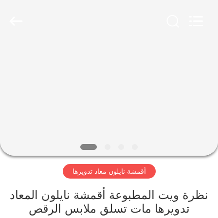
-
2026
SEVNNA
TEXTILE.
All
Rights
Reserved.
منزل،
بيت
منتجات
عرض
الواقع
الافتراضي
أقمشة نايلون معاد تدويرها
معلومات
نظرة ويت المطبوعة أقمشة نايلون المعاد
تدويرها مات تسلق ملابس الرقص
عنا