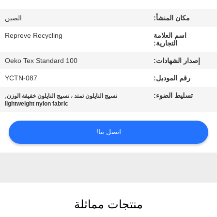
مكان المنشأ:
الصين
جولة
اسم العلامة
Repreve Recycling
في
التجارية:
المعمل
إصدار الشهادات:
Oeko Tex Standard 100
رقم الموديل:
YCTN-087
مراقبة
تسليط الضوء:
,
نسيج النايلون تمتد ، نسيج النايلون خفيفة الوزن
الجودة
lightweight nylon fabric
اتصل
اتصل بنا!
بنا
أخبار
منتجات مماثلة
حالات