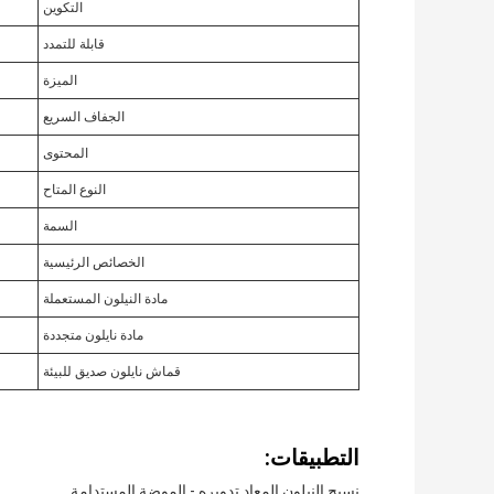
التكوين
قابلة للتمدد
الميزة
الجفاف السريع
المحتوى
النوع المتاح
السمة
الخصائص الرئيسية
مادة النيلون المستعملة
مادة نايلون متجددة
قماش نايلون صديق للبيئة
التطبيقات:
نسيج النيلون المعاد تدويره - الموضة المستدامة