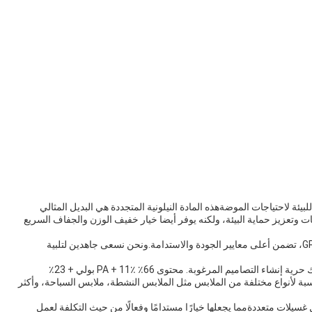
لبيئة لاحتياجات الموضةهذه المادة النيلونية المتجددة هي البديل المثالي
يات وتعزيز حماية البيئة، ولكنه يوفر أيضا خيار خفيف الوزن والجفاف السريع
نسيجنا من النيلون المعاد تدويره معتمد بفخر مع شهادات GRS، تضمن أعلى معايير الجودة والاستدامة.ونحن نسعى جاهدين لتلبية
النسيج متوفر في كل من أنواع الصلبة والطباعة، مما يتيح لك حرية إنشاء التصاميم المرغوبة. محتوى 66٪ PA + 11٪ بولي + 23٪
بة لأنواع مختلفة من الملابس مثل الملابس النشطة، ملابس السباحة، وأكثر
ل غسيلات متعددةمما يجعلها خيارًا مستدامًا وفعالًا من حيث التكلفة لعمل