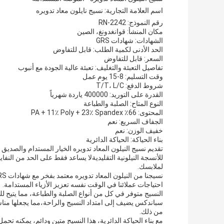
اسم العلامة التجارية: نسيج نايلون معاد تدويره
رقم النموذج: RN-2242
مكان المنشأ: قوانغدونغ، الصين
الشهادات: شهادات GRS
الحد الأدنى لكمية الطلب: قابل للتفاوض
السعر: قابل للتفاوض
تفاصيل التعبئة والتغليف: تعبئة عالية الجودة مع أنبوب
وقت التسليم: 8-15 يوم عمل
شروط الدفع: T/T، L/C
القدرة على التوريد: 400000 ياردة شهرياً
النوع المتاح: الصلبة والطباعة
المحتوى: 66٪ PA + 11٪ Poly + 23٪ Spandex
الجفاف السريع: نعم
خفيف الوزن: نعم
بناء الحياكة: الحياكة الدائرية
تقديم نسيج النيلون المعاد تدويره الخيار المستدام والصديق ل
للأنسجة النيلونية التقليديةلا يساعد فقط على الحد من النفا
لملابسك.
احتياجات عملائنا في الوقت نفسه تعزيز الأزياء المستدامة.
سباندكس يضيف إلى امتداد النسيج والراحة،مما يجعلها مناس
من ذلك.
مع بناء الحياكة الدائرية، هذا النسيج متين ودائم، يمكنه تحم