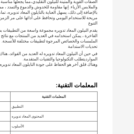
الصفات القوية والمتينة للنيلون التقليدي،مما يجعلها مناسب
والملابس الأزياء. إنها مقاومة للخدوش والدموع والتمدد ، 
بالإضافة إلى ذلك، يسهل العناية بالنايلون المعاد تدويره، ت
مريحة للاستخدام اليومي وتحافظ على أدائها على مر الزمن
التنوع
يقدم النيلون المعاد تدويره مجموعة واسعة من التطبيقات ب
الفاخرة ، يمكن استخدامه في العديد من المنتجات مع نتائج ا
الملمسات والخصائص المرجوة لتطبيقات مختلفة للأنسجة.
تحديات الاستدامة
في حين أن النيلون المعاد تدويره له العديد من الفوائد، ه
الموارديتطلب التكنولوجيا والتقنيات المتقدمة.
وهناك قلق آخر هو الحفاظ على جودة النايلون المعاد تدويره.
المعلمات التقنية:
المعلمات التقنية
التطبيق
المحتوى المعاد تدويره
الأسلوب