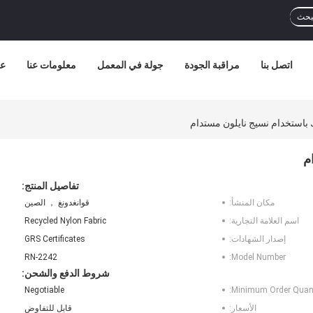
بحث
اتصل بنا
مراقبة الجودة
جولة في المعمل
معلومات عنا
عر
 باستخدام نسيج نايلون مستدام
م
تفاصيل المنتج:
مكان المنشأ:
قوانغدونغ ， الصين
اسم العلامة التجارية:
Recycled Nylon Fabric
إصدار الشهادات:
GRS Certificates
RN-2242
Model Number:
شروط الدفع والشحن:
Negotiable
Minimum Order Quant
الأسعار:
قابل للتفاوض