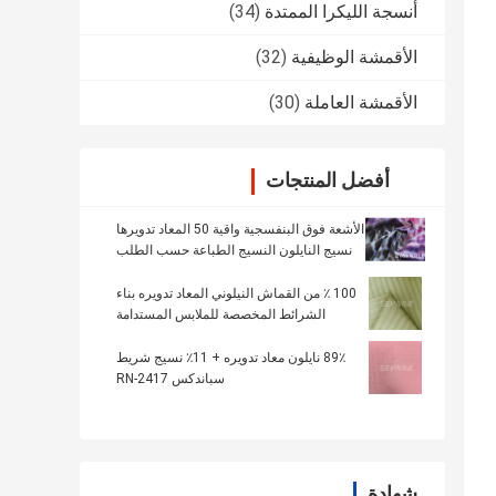
أنسجة الليكرا الممتدة
(34)
الأقمشة الوظيفية
(32)
الأقمشة العاملة
(30)
أفضل المنتجات
الأشعة فوق البنفسجية واقية 50 المعاد تدويرها
نسيج النايلون النسيج الطباعة حسب الطلب
الصلبة
100 ٪ من القماش النيلوني المعاد تدويره بناء
الشرائط المخصصة للملابس المستدامة
89٪ نايلون معاد تدويره + 11٪ نسيج شريط
سباندكس RN-2417
شهادة