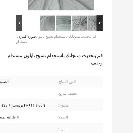
قم بتحديث منتجاتك باستخدام نسيج نايلون
صورة كبيرة :
مستدام
قم بتحديث منتجاتك باستخدام نسيج نايلون مستدام
وصف
النوع المتاح:
الصلبة
تجفيف سريع:
محتوى:
66% PA+11% بوليستر + 23% سباندكس
السمة:
4 طريقة تمتد متماسكة
إبراز: