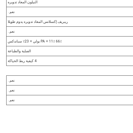
النيلون المعاد تدويره
نعم..
ريبريف إكسلانس المعاد تدويره يدوم طويلا
نعم..
66٪ PA + 11٪ بولي + 23٪ سباندكس
الصلبة والطباعة
4 كيفية ربط الحياكة
نعم..
نعم..
نعم..