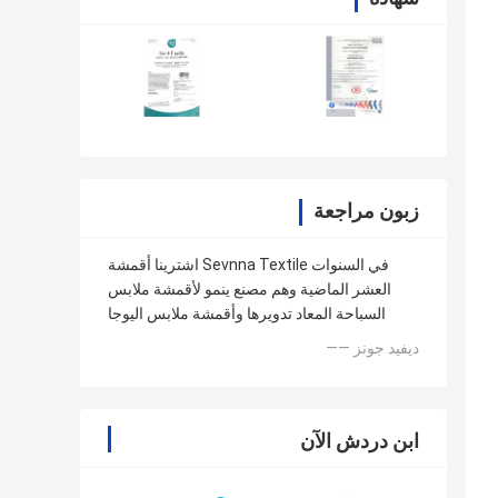
زبون مراجعة
اشترينا أقمشة Sevnna Textile في السنوات
العشر الماضية وهم مصنع ينمو لأقمشة ملابس
السباحة المعاد تدويرها وأقمشة ملابس اليوجا
—— ديفيد جونز
ابن دردش الآن