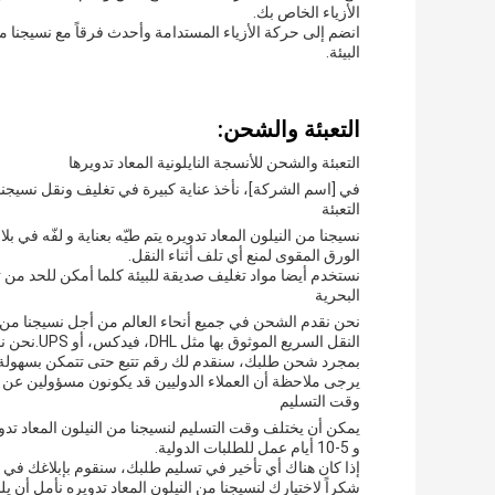
الأزياء الخاص بك.
انضم إلى حركة الأزياء المستدامة وأحدث فرقاً مع نسيجنا من
البيئة.
التعبئة والشحن:
التعبئة والشحن للأنسجة النايلونية المعاد تدويرها
في [اسم الشركة]، نأخذ عناية كبيرة في تغليف ونقل نسيجنا 
التعبئة
نسيجنا من النيلون المعاد تدويره يتم طيّه بعناية و لفّه في 
الورق المقوى لمنع أي تلف أثناء النقل.
نستخدم أيضا مواد تغليف صديقة للبيئة كلما أمكن للحد من تأث
البحرية
نحن نقدم الشحن في جميع أنحاء العالم من أجل نسيجنا من ا
النقل السريع الموثوق بها مثل DHL، فيدكس، أو UPS.نحن نقدم أيضا خيارات الشحن السريع للطلبات العاجلة.
بمجرد شحن طلبك، سنقدم لك رقم تتبع حتى تتمكن بسهولة م
يرجى ملاحظة أن العملاء الدوليين قد يكونون مسؤولين ع
وقت التسليم
و 5-10 أيام عمل للطلبات الدولية.
إذا كان هناك أي تأخير في تسليم طلبك، سنقوم بإبلاغك 
شكراً لاختيارك لنسيجنا من النيلون المعاد تدويره نأمل أن