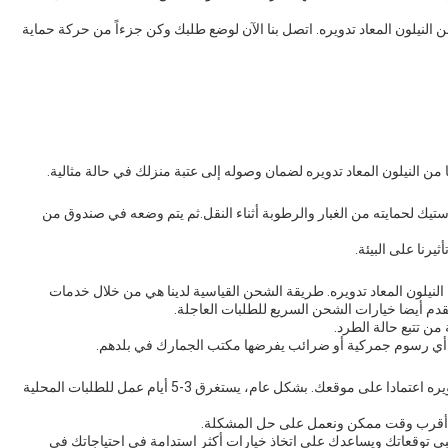
 النيلون المعاد تدويره. اتصل بنا الآن لوضع طلبك وكن جزءاً من حركة حماية
من النيلون المعاد تدويره لضمان وصوله إلى عتبة منزلك في حالة مثالية.
بلاستيك لحمايته من الغبار والرطوبة أثناء النقل.ثم يتم وضعه في صندوق من
يرنا على البيئة.
لنيلون المعاد تدويره. طريقة الشحن القياسية لدينا هي من خلال خدمات
ن تتبع حالة الطرد.
ن أي رسوم جمركية أو ضرائب يفرضها مكتب الجمارك في بلدهم.
يمكن أن يختلف وقت التسليم لنسيجنا من النيلون المعاد تدويره اعتمادا على موقعك. بشكل عام، يستغرق 3-5 أيام عمل للطلبات المحلية
في أقرب وقت ممكن ونعمل على حل المشكلة.
 يلبي توقعاتك ويساعدك على اتخاذ خيارات أكثر استدامة في احتياجاتك في