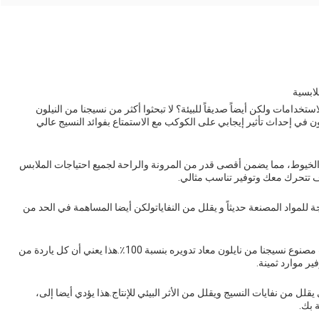
لابسية
دامات ولكن أيضاً صديقاً للبيئة؟ لا تبحثوا أكثر من نسيجنا من النيلون
غبون في إحداث تأثير إيجابي على الكوكب مع الاستمتاع بفوائد النسيج عالي
الخيوط، مما يضمن أقصى قدر من المرونة والراحة لجميع احتياجات الملابس
وف تتحرك معك وتوفير تناسب مثالي.
ة للمواد المصنعة حديثاً و يقلل من النفاياتولكن أيضا المساهمة في الحد من
نحن نأخذ التزامنا بالاستدامة على محمل الجد، ولهذا السبب مصنوع نسيجنا من نايلون معاد تدويره بنسبة 100٪.هذا يعني أن كل ياردة من
ير موارد ثمينة.
يقلل من نفايات النسيج ويقلل من الأثر البيئي للإنتاج.هذا يؤدي أيضا إلى،
 بك.