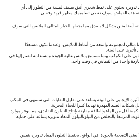
عاد تدويره يحتوي على نمط شعري أنيق يضيف لمسة من التطور إلى أي
ادية، هذه القماش سوف تعطي تصاميمك مظهر فريد وفعلي.
كنه أيضا متين بشكل لا يصدق.مما يجعلها الخيار المثالي للملابس التي سوف
نا مثالي لمجموعة واسعة من أنماط الملابس، وعندما تكون مستعدًا
أثيرها على البيئة.
ابي على الكوكب بينما تستمتع بملابس عالية الجودة ومستدامة.انضم إلينا في
، ياردة واحدة من القماش في وقت واحد.
تأثيره الإيجابي على البيئة.يساعد على تقليل النفايات التي ستنتهي في المكب
بكات الصيد المهدرة تهديدا كبيرا للحياة البحرية.
كمية أقل من الماء والطاقة مقارنة بإنتاج النايلون التقليدي، مما يوفر موارد
لوث المرتبط بالتخلص من النيلونالنيلون المعاد تدويره يساعد على حماية
 يعني التضحية بالجودة. في الواقع، يحتفظ النيلون المعاد تدويره بنفس