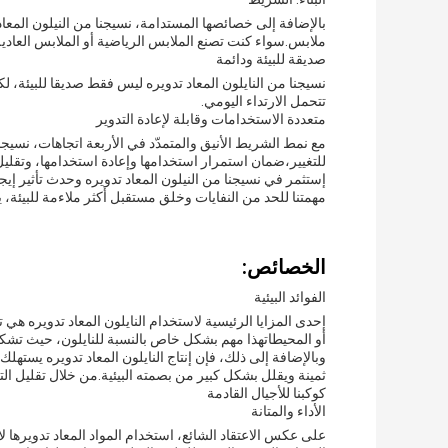
بالإضافة إلى خصائصها المستدامة، نسيجنا من النيلون الم
ملابس.سواء كنت تصنع الملابس الرياضية أو الملابس الع
صديقة للبيئة ودائمة
نسيجنا من النايلون المعاد تدويره ليس فقط صديقا للبيئة، ل
تتحمل الارتداء اليومي.
متعددة الاستخدامات وقابلة لإعادة التدوير
مع نمط الشريط الأنيق والمتمدّد في الأربعة اتجاهات، نسيج
للتغيير،ضمان استمرار استخدامها وإعادة استخدامها، وتقليل ت
إستثمر في نسيجنا من النيلون المعاد تدويره وحدث تأثير إيج
مهمتنا للحد من النفايات وخلق مستقبل أكثر ملاءمة للبيئة
الخصائص:
الفوائد البيئية
إحدى المزايا الرئيسية لاستخدام النايلون المعاد تدويره هي 
أو المحيطاتهذا مهم بشكل خاص بالنسبة للنايلون، حيث تشكل ش
وبالإضافة إلى ذلك، فإن إنتاج النايلون المعاد تدويره يستهلك 
ثمينة ويقلل بشكل كبير من بصمته البيئية.من خلال تقليل الت
كوكبنا للأجيال القادمة
الأداء والمتانة
على عكس الاعتقاد الشائع، استخدام المواد المعاد تدويرها لا