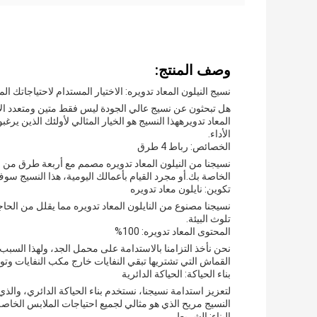
وصف المنتج:
نسيج النيلون المعاد تدويره: الاختيار المستدام لاحتياجاتك الم
هل تبحثون عن نسيج عالي الجودة ليس فقط متين ومتعدد الاستخ
المعاد تدويرههذا النسيج هو الخيار المثالي لأولئك الذين ير
الأداء.
الخصائص: رباط 4 طرق
نسيجنا من النيلون المعاد تدويره مصمم مع أربعة طرق من 
الخاصة بك.أو مجرد القيام بأعمالك اليومية، هذا النسيج س
تكوين: نايلون معاد تدويره
نسيجنا مصنوع من النايلون المعاد تدويره مما يقلل من الحاج
تلوث البيئة.
المحتوى المعاد تدويره: 100%
القماش التي تشتريها تبقي النفايات خارج مكب النفايات وتوف
بناء الحياكة: الحياكة الدائرية
لتعزيز استدامة نسيجنا، نستخدم بناء الحياكة الدائري، والذي 
النسيج مريح الذي هو مثالي لجميع احتياجات الملابس الخاصة
البناء: الشريط