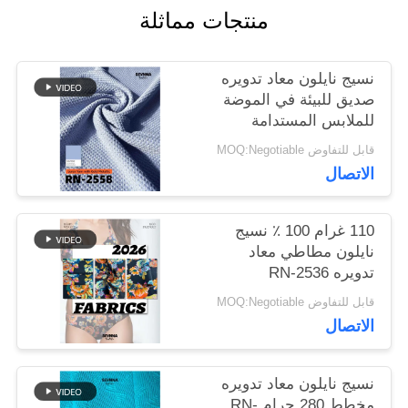
منتجات مماثلة
أخبار
نسيج نايلون معاد تدويره
صديق للبيئة في الموضة
للملابس المستدامة
حالات
قابل للتفاوض MOQ:Negotiable
الاتصال
خريطة
الموقع
110 غرام 100 ٪ نسيج
نايلون مطاطي معاد
تدويره RN-2536
PRIVACY
قابل للتفاوض MOQ:Negotiable
الاتصال
POLICY
نسيج نايلون معاد تدويره
مخطط 280 جرام RN-