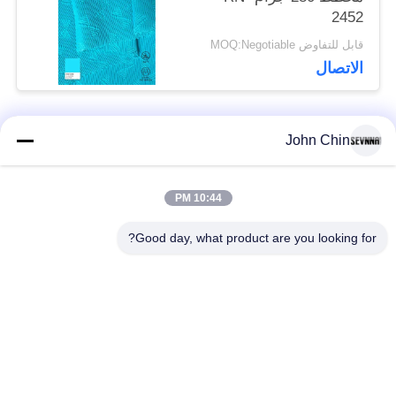
2452
قابل للتفاوض MOQ:Negotiable
الاتصال
John Chin
فئات شعبية
جميع
10:44 PM
أقمشة الملابس المعاد
أقمشة نايلون معاد
تدويرها
تدويرها
Good day, what product are you looking for?
أقمشة بوليستر معاد
أقمشة ليكرا المعاد
تدويره
تدويرها
الايكولوجية ودية ملابس
نسيج Repreve
السباحة النسيج