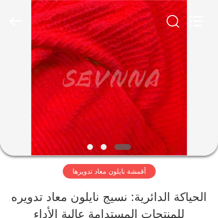
-
2026
SEVNNA
TEXTILE.
All
Rights
منزل،
Reserved.
بيت
منتجات
عرض
الواقع
أقمشة نايلون معاد تدويرها
الافتراضي
الحياكة الدائرية: نسيج نايلون معاد تدويره
للمنتجات المستدامة عالية الأداء