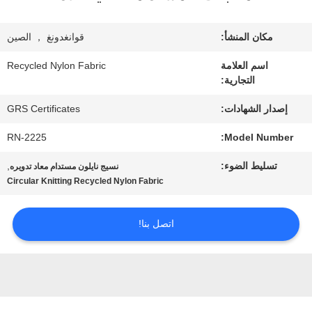
معلومات
عنا
مكان المنشأ:
قوانغدونغ ， الصين
اسم العلامة
Recycled Nylon Fabric
التجارية:
جولة
إصدار الشهادات:
GRS Certificates
في
RN-2225
Model Number:
المعمل
تسليط الضوء:
,
نسيج نايلون مستدام معاد تدويره
Circular Knitting Recycled Nylon Fabric
مراقبة
الجودة
اتصل بنا!
اتصل
بنا