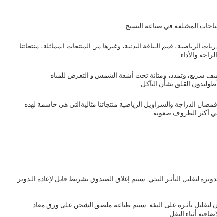
تياجات المختلفة في صناعة النسيج.
ت الرياضية، قمم اللياقة البدنية، وغيرها من المنتجات المماثلة، منتجاتنا
لراحة والأداء
تجفيف سريع، وتمدد، ومتانة تحت أشعة الشمس و التعرض للمياه
أطولبدون القلق بشأن التآكل
 قمصان الدراجة والسراويل الرياضية منتجاتنا مثاليةالتي هي حاسمة لهذه
 في أكثر الظروف صعوبة.
يره لتقليل التأثير البيئي. سيتم إغلاق الصندوق بشريط قابل لإعادة التدوير
لتقليل تأثيره على البيئة. سيتم طباعة ملصق الشحن على ورق معاد
افية أثناء النقل.