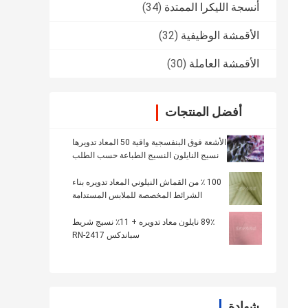
أنسجة الليكرا الممتدة
(34)
الأقمشة الوظيفية
(32)
الأقمشة العاملة
(30)
أفضل المنتجات
الأشعة فوق البنفسجية واقية 50 المعاد تدويرها
نسيج النايلون النسيج الطباعة حسب الطلب
الصلبة
100 ٪ من القماش النيلوني المعاد تدويره بناء
الشرائط المخصصة للملابس المستدامة
89٪ نايلون معاد تدويره + 11٪ نسيج شريط
سباندكس RN-2417
شهادة