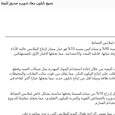
نسيج نايلون معاد تدويره صديق للبيئة
اء لملابس النشاط
نسيج النيلون المعاد تدويره مصنوع من نيلون معاد تدويره بنسبة 90% و سباندكس بنسبة 10% هو خيار ممتاز لإنتاج الملابس عالية الأداء
باتها، قابلية التمدد والاستدامة، مما يجعلها الخيار الأول للمستهلكين
ت البيئية من خلال إعادة استخدام المواد المهدرة مثل شبكات الصيد وقطع
لطلب على إنتاج النيلون البكر، مما يقلل من تلوث مكب النفايات والمحيطات.
ادة طاقة ومياه أقل من إنتاج نايلون جديد ،مما يجعلها خيارًا أكثر كفاءة في
نسيج النيلون المعاد تدويره يقدم مرونة و تناسب ممتاز بفضل إدراج 10% من سباندكسمما يجعلها مناسبة بشكل خاص لملابس النشاط
دويره بالخصائص القوية والمرنة للنيلون التقليدي، مما يجعله مقاومًا للدموع
تخدام الصارم.
 مما يضمن الراحة طوال اليوم للملابس التي ترتدي مباشرة على