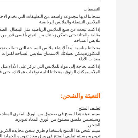
التطبيقات
منتجاتنا لديها مجموعة واسعة من التطبيقات التي تخدم الاح
الملابس النشطة والملابس الرياضية
إذا كنت تبحث عن صنع الملابس الرياضية مثل البنطال، الصدريا
مثالية.والمتانةحتى يتمكن زبائنك من التمتع بأقصى قدر من ا
ملابس السباحة
منتجاتنا مناسبة أيضاً لإنشاء ملابس السباحة التي تتطلب 
المكلورة.يمكن لعملائك الاستمتاع بملابس السباحة لفترات 
معدات الأداء
إذا كنت بحاجة إلى مواد للملابس التي تركز على الأداء مثل
الملابسيمكنك الوثوق بمنتجاتنا لتلبية توقعات عملائك، حتى
التعبئة والشحن:
تغليف المنتج:
سيتم تعبئة هذا المنتج في صندوق من الورق المقوى المعاد تدو
وسيتضمن ملصق مصنوع من الورق المعاد تدويره.
الشحن:
سيتم شحن هذا المنتج باستخدام طرق شحن محايدة الكربون 
تدويره،وسيتم تغليف المنتج في ورق معاد تدويره للحماية الإض