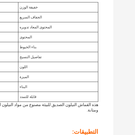
خفيفة الوزن
الجفاف السريع
المحتوى المعاد تدويره
المحتوى
بناء الخيوط
تفاصيل النسيج
اللون
الميزة
البناء
قابلة للتمدد
هذه القماش النيلون الصديق للبيئة مصنوع من مواد النيلون ال
ومتانة.
التطبيقات: