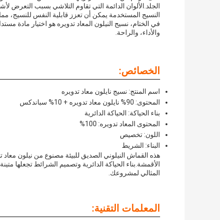
الجلد.الألوان الدائمة التي تقاوم التلاشي بسبب التعرض لأ
النسيج المستخدمة يمكن أن تعزز قابلية النفس للنسيج، مما 
في الختام، نسيج النيلون المعاد تدويره هو اختيار مادة مستدا
والأداء، والراحة.
الخصائص:
اسم المنتج: نسيج نايلون معاد تدويره
المحتوى: 90% نايلون معاد تدويره + 10% سباندكس
بناء الحياكة: الحياكة الدائرية
المحتوى المعاد تدويره: 100%
اللون: تخصيص
البناء: الشريط
الأقمشة.بناء الحياكة الدائرية وتصميم الشرائط تجعلها متين
المثالي لمشروعك.
المعلمات التقنية: