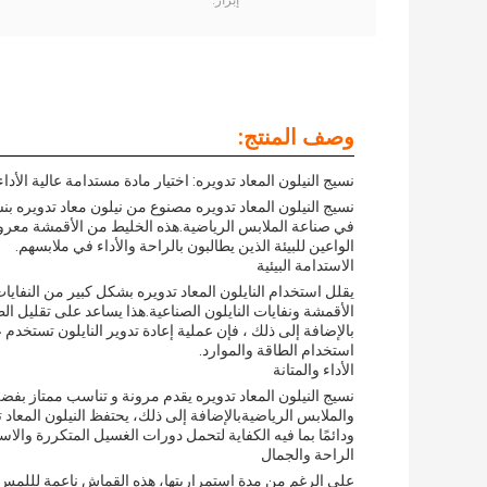
إبراز:
وصف المنتج:
نسيج النيلون المعاد تدويره: اختيار مادة مستدامة عالية الأد
في صناعة الملابس الرياضية.هذه الخليط من الأقمشة معروفة بث
الواعين للبيئة الذين يطالبون بالراحة والأداء في ملابسهم.
الاستدامة البيئية
يقلل استخدام النايلون المعاد تدويره بشكل كبير من النفايا
الأقمشة ونفايات النايلون الصناعية.هذا يساعد على تقليل ا
بالإضافة إلى ذلك ، فإن عملية إعادة تدوير النايلون تستخدم ع
استخدام الطاقة والموارد.
الأداء والمتانة
والملابس الرياضيةبالإضافة إلى ذلك، يحتفظ النيلون المعاد ت
ودائمًا بما فيه الكفاية لتحمل دورات الغسيل المتكررة والاس
الراحة والجمال
على الرغم من مدة استمراريتها، هذه القماش ناعمة لللمس،