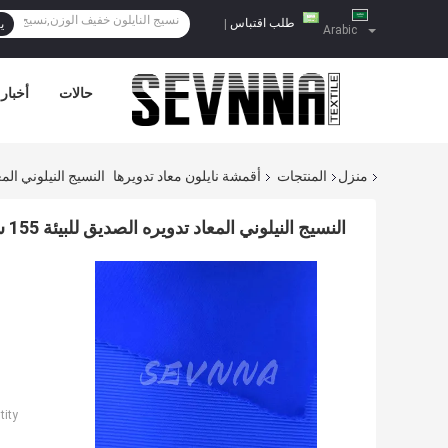
طلب اقتباس
|
ي
Arabic
حالات
أخبار
منزل
المنتجات
أقمشة نايلون معاد تدويرها
النسيج النيلوني المعاد تدويره الصديق لل
النسيج النيلوني المعاد تدويره الصديق للبيئة 155 سم عرض للملابس المستدامة ومتعددة الأبعاد
ity: