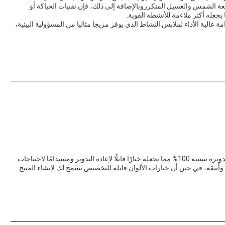
شعة الشمس والغسيل المتكرروبالإضافة إلى ذلك، فإن تقنيات الحياكة أو
يجعله أكثر ملاءمة للأنشطة القوية.
مة عالية الأداء لملابس النشاط الذي يوفر مزيجا مثاليا من المسؤولية البيئية،
هذه القماش النيلوني الصديق للبيئة مصنوع من نيلون معاد تدويره بنسبة 100% مما يجعله خيارًا قابلًا لإعادة التدوير ومستدامًا لاحتياجات
ة وأنيقة، في حين أن خيارات الألوان قابلة للتخصيص تسمح لك لإنشاء المنتج