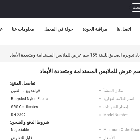
بحث
اتصل بنا
مراقبة الجودة
جولة في المعمل
معلومات عنا
عر
بيئة 155 سم عرض للملابس المستدامة ومتعددة الأبعاد
تفاصيل المنتج:
مكان المنشأ:
قوانغدونغ ， الصين
اسم العلامة التجارية:
Recycled Nylon Fabric
إصدار الشهادات:
GRS Certificates
RN-2392
Model Number:
شروط الدفع والشحن:
Negotiable
Minimum Order Quant
الأسعار:
قابل للتفاوض