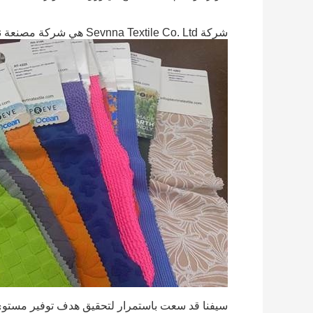
شركة Sevnna Textile Co. Ltd هي شركة مصنعة نسيج محترفة تأسست في عام 2012.
سيفنا قد سعت باستمرار لتحقيق هدف توفير مستوى 