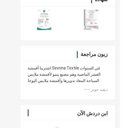
زبون مراجعة
اشترينا أقمشة Sevnna Textile في السنوات
العشر الماضية وهم مصنع ينمو لأقمشة ملابس
السباحة المعاد تدويرها وأقمشة ملابس اليوجا
—— ديفيد جونز
ابن دردش الآن