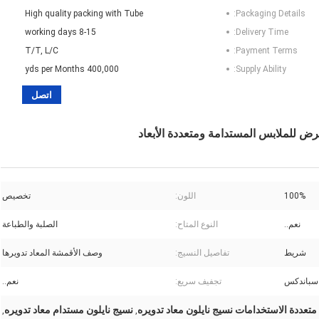
High quality packing with Tube
Packaging Details:
8-15 working days
Delivery Time:
T/T, L/C
Payment Terms:
400,000 yds per Months
Supply Ability:
اتصل
100%
اللون:
تخصيص
نعم..
النوع المتاح:
الصلبة والطباعة
شريط
تفاصيل النسيج:
وصف الأقمشة المعاد تدويرها
تجفيف سريع:
نعم..
تعددة الاستخدامات نسيج نايلون معاد تدويره
نسيج نايلون مستدام معاد تدويره
,
,