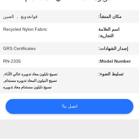
معلومات
عنا
مكان المنشأ:
قوانغدونغ ， الصين
اسم العلامة
Recycled Nylon Fabric
التجارية:
جولة
إصدار الشهادات:
GRS Certificates
في
RN-2335
Model Number:
المعمل
تسليط الضوء:
,
نسيج نايلون معاد تدويره عالي الأداء
,
نسيج النيلون المعاد تدويره مستدام
مراقبة
نسيج نايلون مستدام معاد تدويره
الجودة
اتصل بنا!
اتصل
بنا