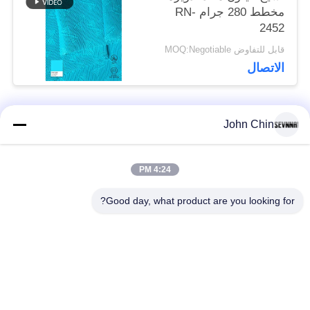
مخطط 280 جرام RN-
2452
قابل للتفاوض MOQ:Negotiable
الاتصال
John Chin
فئات شعبية
جميع
4:24 PM
أقمشة الملابس المعاد
أقمشة نايلون معاد
تدويرها
تدويرها
Good day, what product are you looking for?
أقمشة بوليستر معاد
أقمشة ليكرا المعاد
تدويره
تدويرها
الايكولوجية ودية ملابس
نسيج Repreve