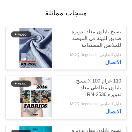
منتجات مماثلة
أخبار
نسيج نايلون معاد تدويره
صديق للبيئة في الموضة
حالات
للملابس المستدامة
قابل للتفاوض MOQ:Negotiable
خريطة
الاتصال
الموقع
110 غرام 100 ٪ نسيج
نايلون مطاطي معاد
تدويره RN-2536
PRIVACY
قابل للتفاوض MOQ:Negotiable
POLICY
الاتصال
نسيج نايلون معاد تدويره