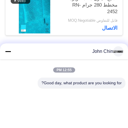
مخطط 280 جرام RN-
2452
قابل للتفاوض MOQ:Negotiable
الاتصال
John Chin
فئات شعبية
جميع
12:55 PM
أقمشة الملابس المعاد
أقمشة نايلون معاد
تدويرها
تدويرها
Good day, what product are you looking for?
أقمشة بوليستر معاد
أقمشة ليكرا المعاد
تدويره
تدويرها
الايكولوجية ودية ملابس
نسيج Repreve