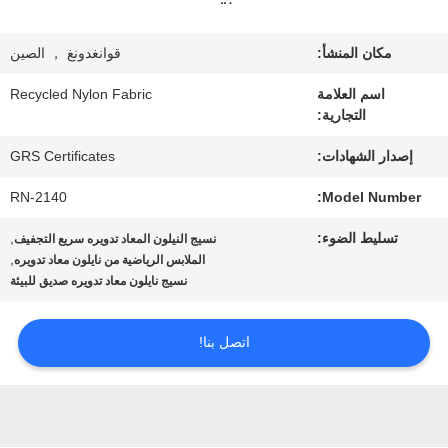
معلومات
عنا
مكان المنشأ:
قوانغدونغ ， الصين
اسم العلامة
Recycled Nylon Fabric
التجارية:
جولة
إصدار الشهادات:
GRS Certificates
في
RN-2140
Model Number:
المعمل
تسليط الضوء:
,
نسيج النيلون المعاد تدويره سريع التجفيف
,
الملابس الرياضية من نايلون معاد تدويره
مراقبة
نسيج نايلون معاد تدويره صديق للبيئة
الجودة
اتصل بنا!
اتصل
بنا