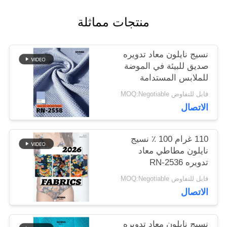
منتجات مماثلة
أخبار
نسيج نايلون معاد تدويره
صديق للبيئة في الموضة
حالات
للملابس المستدامة
قابل للتفاوض MOQ:Negotiable
خريطة
الاتصال
الموقع
110 غرام 100 ٪ نسيج
نايلون مطاطي معاد
تدويره RN-2536
PRIVACY
قابل للتفاوض MOQ:Negotiable
POLICY
الاتصال
نسيج نايلون معاد تدويره