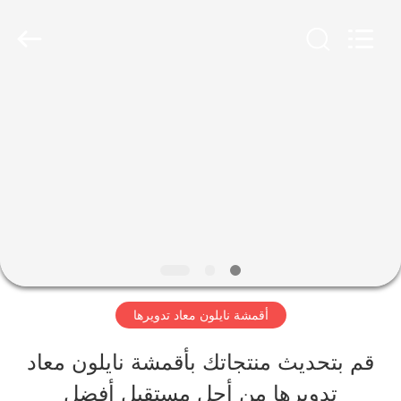
-
2026
SEVNNA
TEXTILE.
All
Rights
منزل،
Reserved.
بيت
منتجات
عرض
الواقع
أقمشة نايلون معاد تدويرها
الافتراضي
قم بتحديث منتجاتك بأقمشة نايلون معاد
تدويرها من أجل مستقبل أفضل