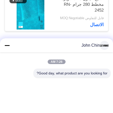
مخطط 280 جرام RN-
2452
قابل للتفاوض MOQ:Negotiable
الاتصال
John Chin
فئات شعبية
جميع
7:26 AM
أقمشة الملابس المعاد
أقمشة نايلون معاد
تدويرها
تدويرها
Good day, what product are you looking for?
أقمشة بوليستر معاد
أقمشة ليكرا المعاد
تدويره
تدويرها
الايكولوجية ودية ملابس
نسيج Repreve