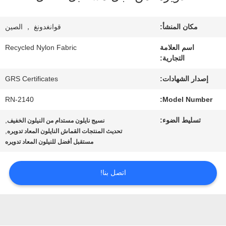
معلومات
عنا
مكان المنشأ:
قوانغدونغ ， الصين
اسم العلامة
Recycled Nylon Fabric
التجارية:
جولة
إصدار الشهادات:
GRS Certificates
في
RN-2140
Model Number:
المعمل
تسليط الضوء:
,
نسيج نايلون مستدام من النيلون الخفيف
,
تحديث المنتجات القماش النايلون المعاد تدويره
مراقبة
مستقبل أفضل للنيلون المعاد تدويره
الجودة
اتصل بنا!
اتصل
بنا