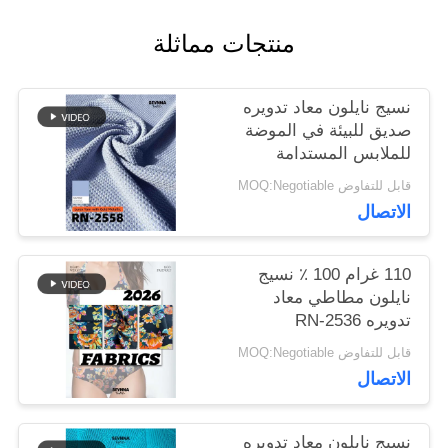
منتجات مماثلة
أخبار
نسيج نايلون معاد تدويره
صديق للبيئة في الموضة
حالات
للملابس المستدامة
قابل للتفاوض MOQ:Negotiable
خريطة
الاتصال
الموقع
110 غرام 100 ٪ نسيج
نايلون مطاطي معاد
تدويره RN-2536
PRIVACY
قابل للتفاوض MOQ:Negotiable
POLICY
الاتصال
نسيج نايلون معاد تدويره