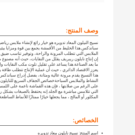
وصف المنتج:
سباندكس.هذا الخليط من الأقمشة يجمع بين قوة ومزايا بيئية
الملابس التي تتطلب المرونة والراحة، وتوفير تناسب ضيق
إن إنتاج نايلون ريبريف يقلل من النفايات، حيث أنه مصنوع 
ما بعد الصناعة.هذا يساعد على تقليل تلوث مكب النفايات والم
يعزز الاقتصاد الدائري ، حيث أن عملية الإنتاج تتطلب طاقة ومي
هذا النسيج يقدم مرونة عالية ومتانة، بفضل إدراج سباند
النشاط والملابس السباحةخصائص الجفاف السريع للنايلون تجع
على الرغم من صلابتها ، فإن هذه القماشة ناعمة على اللمس
التي تتلامس مباشرة مع الجلد.إنه يحتفظ بالصبغات بشكل ر
المكلور أو المالح ، مما يجعلها خيارًا ممتازًا للأنماط الساطعة
الخصائص:
اسم المنتج: نسيج نايلون معاد تدويره