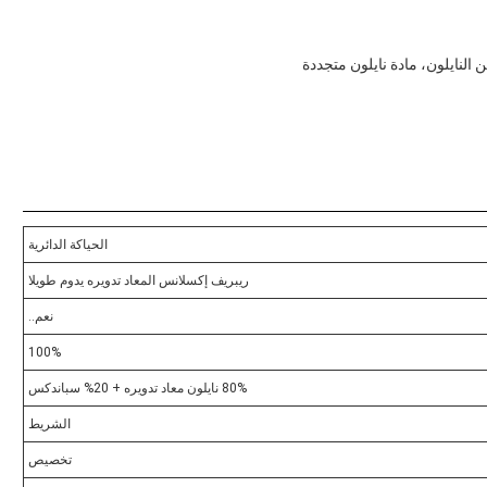
النايلون، مادة نايلون متجددة
الحياكة الدائرية
ريبريف إكسلانس المعاد تدويره يدوم طويلا
نعم..
100%
80% نايلون معاد تدويره + 20% سباندكس
الشريط
تخصيص