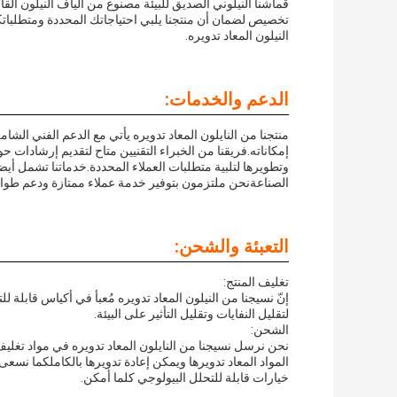
قماشنا النيلوني الصديق للبيئة مصنوع من ألياف النيلون الق
تخصيص لضمان أن منتجنا يلبي احتياجاتك المحددة ومتطلباتك
النيلون المعاد تدويره.
الدعم والخدمات:
منتجنا من النايلون المعاد تدويره يأتي مع الدعم الفني ال
إمكاناته.فريقنا من الخبراء التقنيين متاح لتقديم إرشادات
وتطويرها لتلبية متطلبات العملاء المحددة.خدماتنا تشمل أيضا 
الصناعةنحن ملتزمون بتوفير خدمة عملاء ممتازة ودعم طوال 
التعبئة والشحن:
تغليف المنتج:
إنّ نسيجنا من النيلون المعاد تدويره مُعبأ في أكياس قابلة 
لتقليل النفايات وتقليل التأثير على البيئة.
الشحن:
نحن نرسل نسيجنا من النايلون المعاد تدويره في مواد تغليف 
المواد المعاد تدويرها ويمكن إعادة تدويرها بالكاملكما نسعى
خيارات قابلة للتحلل البيولوجي كلما أمكن.