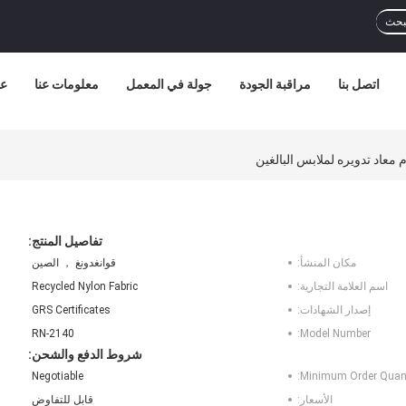
بحث
اتصل بنا
مراقبة الجودة
جولة في المعمل
معلومات عنا
عر
 معاد تدويره لملابس البالغين
تفاصيل المنتج:
مكان المنشأ:
قوانغدونغ ， الصين
اسم العلامة التجارية:
Recycled Nylon Fabric
إصدار الشهادات:
GRS Certificates
RN-2140
Model Number:
شروط الدفع والشحن:
Negotiable
Minimum Order Quant
الأسعار:
قابل للتفاوض