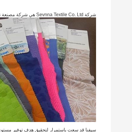
شركة Sevnna Textile Co. Ltd هي شركة مصنعة نسيج محترفة تأسست في عام 2012.
سيفنا قد سعت باستمرار لتحقيق هدف توفير مستوى 