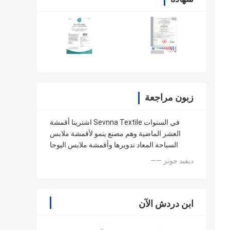
زبون مراجعة
اشترينا أقمشة Sevnna Textile في السنوات
العشر الماضية وهم مصنع ينمو لأقمشة ملابس
السباحة المعاد تدويرها وأقمشة ملابس اليوجا
—— ديفيد جونز
ابن دردش الآن