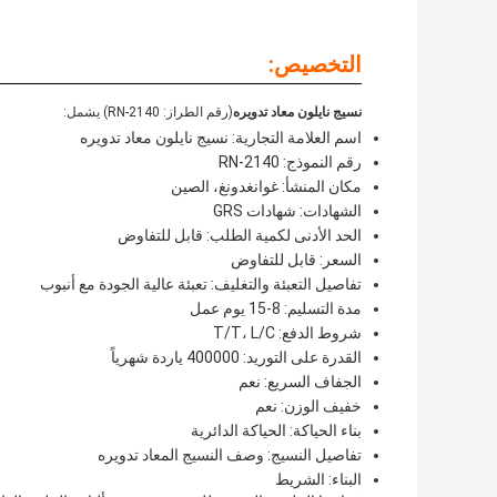
التخصيص:
نسيج نايلون معاد تدويره
(رقم الطراز: RN-2140) يشمل:
اسم العلامة التجارية: نسيج نايلون معاد تدويره
رقم النموذج: RN-2140
مكان المنشأ: غوانغدونغ، الصين
الشهادات: شهادات GRS
الحد الأدنى لكمية الطلب: قابل للتفاوض
السعر: قابل للتفاوض
تفاصيل التعبئة والتغليف: تعبئة عالية الجودة مع أنبوب
مدة التسليم: 8-15 يوم عمل
شروط الدفع: T/T، L/C
القدرة على التوريد: 400000 ياردة شهرياً
الجفاف السريع: نعم
خفيف الوزن: نعم
بناء الحياكة: الحياكة الدائرية
تفاصيل النسيج: وصف النسيج المعاد تدويره
البناء: الشريط