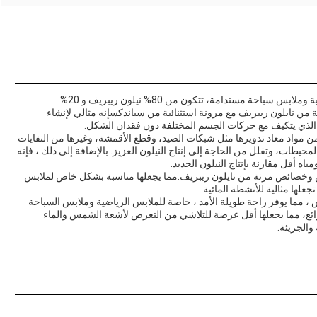
نسيج النيلون المعاد تدويره هو خيار رائع لإنشاء ملابس رياضية وملابس سباحة مستدامة، تتكون من 80% نيلون ريبريف و 20%
 من نايلون ريبريف مع مرونة استثنائية من سباندكسإنه مثالي لإنشاء
 الذي يتكيف مع حركات الجسم المختلفة دون فقدان الشكل.
من مواد معاد تدويرها مثل شبكات الصيد، وقطع الأقمشة، وغيرها من النفايات
حيطات، وتقلل من الحاجة إلى إنتاج النيلون العزيز. بالإضافة إلى ذلك ، فإنه
اه أقل مقارنة بإنتاج النيلون الجديد.
كس وخصائص مرنة من نايلون ريبريف.مما يجعلها مناسبة بشكل خاص لملابس
لها مثالية للأنشطة المائية.
 ، مما يوفر راحة طويلة الأمد ، خاصة للملابس الرياضية وملابس السباحة
ائع، مما يجعلها أقل عرضة للتلاشي من التعرض لأشعة الشمس والماء
 والجريئة.