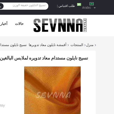
طلب اقتباس
|
ي
Arabic
حالات
أخبار
منزل
المنتجات
أقمشة نايلون معاد تدويرها
نسيج نايلون مستدام
نسيج نايلون مستدام معاد تدويره لملابس البالغين
ity: