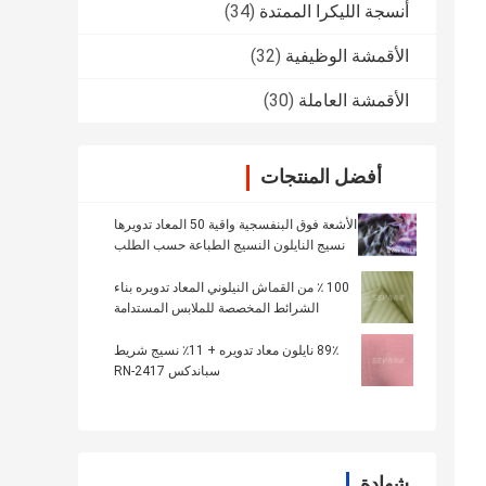
أنسجة الليكرا الممتدة
(34)
الأقمشة الوظيفية
(32)
الأقمشة العاملة
(30)
أفضل المنتجات
الأشعة فوق البنفسجية واقية 50 المعاد تدويرها
نسيج النايلون النسيج الطباعة حسب الطلب
الصلبة
100 ٪ من القماش النيلوني المعاد تدويره بناء
الشرائط المخصصة للملابس المستدامة
89٪ نايلون معاد تدويره + 11٪ نسيج شريط
سباندكس RN-2417
شهادة